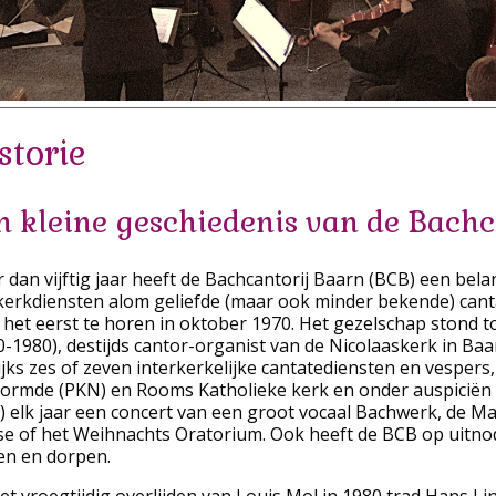
storie
n kleine geschiedenis van de Bachc
 dan vijftig jaar heeft de Bachcantorij Baarn (BCB) een bela
kerkdiensten alom geliefde (maar ook minder bekende) canta
 het eerst te horen in oktober 1970. Het gezelschap stond t
0-1980), destijds cantor-organist van de Nicolaaskerk in Baa
lijks zes of zeven interkerkelijke cantatediensten en vesper
ormde (PKN) en Rooms Katholieke kerk en onder auspiciën v
) elk jaar een concert van een groot vocaal Bachwerk, de M
e of het Weihnachts Oratorium. Ook heeft de BCB op uitnod
en en dorpen.
et vroegtijdig overlijden van Louis Mol in 1980 trad Hans Li