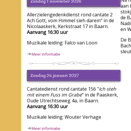
Zondag 1 november 2026
aan 
stok
Allerzielengedenkdienst rond cantate 2
de B
Ach Gott, vom Himmel sieh darein" in de
Nadi
Nicolaaskerk, Kerkstraat 17 in Baarn.
en W
Aanvang 16:30 uur
De B
Muzikale leiding: Falco van Loon
Bach
sleu
Meer informatie
Zondag 24 januari 2027
Cantatedienst rond cantate 156 "
Ich steh
mit einem Fuss im Grabe
" in de Paaskerk,
Oude Utrechtseweg 4a, in Baarn.
Aanvang 16:30 uur
Muzikale leiding: Wouter Verhage
Meer informatie