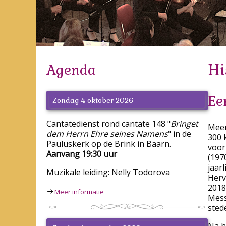
Hi
Agenda
Ee
Zondag 4 oktober 2026
Cantatedienst rond cantate 148 "
Bringet
Meer
dem Herrn Ehre seines Namens
" in de
300 
Pauluskerk op de Brink in Baarn.
voor
Aanvang 19:30 uur
(197
jaar
Muzikale leiding: Nelly Todorova
Herv
2018
Meer informatie
Mess
sted
Na h