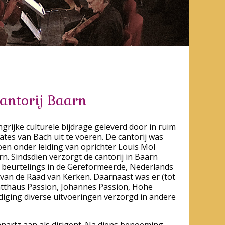
antorij Baarn
ngrijke culturele bijdrage geleverd door in ruim
tes van Bach uit te voeren. De cantorij was
oen onder leiding van oprichter Louis Mol
rn. Sindsdien verzorgt de cantorij in Baarn
s, beurtelings in de Gereformeerde, Nederlands
an de Raad van Kerken. Daarnaast was er (tot
atthäus Passion, Johannes Passion, Hohe
iging diverse uitvoeringen verzorgd in andere
nnartz aan als dirigent. Na diens benoeming