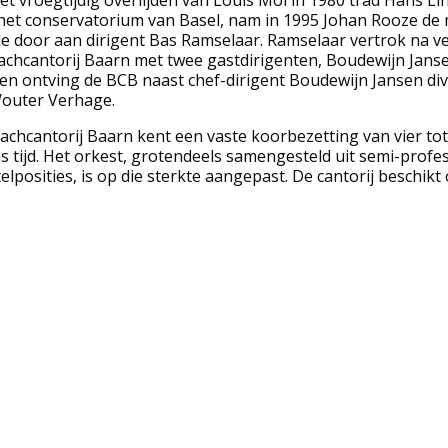
het conservatorium van Basel, nam in 1995 Johan Rooze de m
je door aan dirigent Bas Ramselaar. Ramselaar vertrok na ve
achcantorij Baarn met twee gastdirigenten, Boudewijn Jans
en ontving de BCB naast chef-dirigent Boudewijn Jansen div
outer Verhage.
achcantorij Baarn kent een vaste koorbezetting van vier tot
s tijd. Het orkest, grotendeels samengesteld uit semi-prof
telposities, is op die sterkte aangepast. De cantorij beschikt